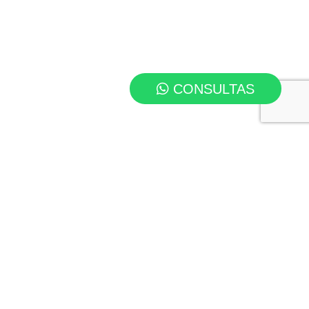
CONSULTAS
ACIÓN
ENTABLES
bilidad y diversión
para
des. Cada actividad está