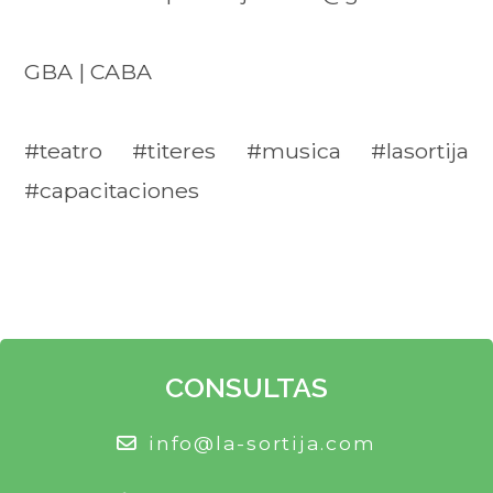
GBA | CABA
#teatro #titeres #musica #lasortija
#capacitaciones
CONSULTAS
info@la-sortija.com