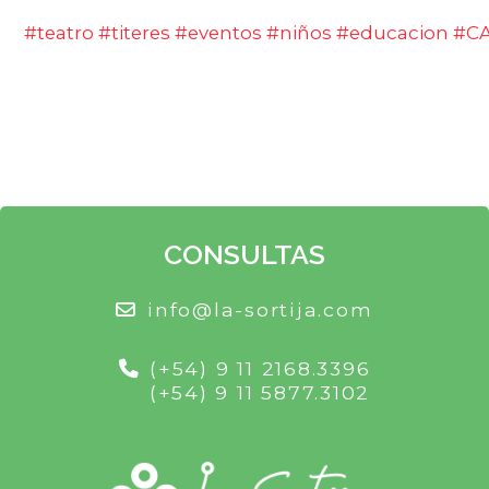
#teatro
#titeres
#eventos
#niños
#educacion
#C
CONSULTAS
info@la-sortija.com
(+54) 9 11 2168.3396
(+54) 9 11 5877.3102