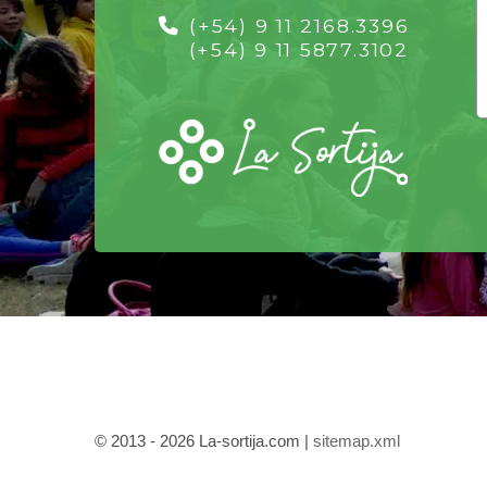
(+54) 9 11 2168.3396
(+54) 9 11 5877.3102
© 2013 - 2026 La-sortija.com |
sitemap.xml