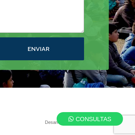
ENVIAR
CONSULTAS
Desarrollo web:
EterDesign.com