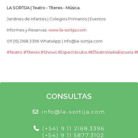
LA SORTIJA | Teatro - Títeres - Música.
Jardines de Infantes | Colegios Primarios | Eventos
Informes y Reservas:
www.la-sortija.com
011 (15) 2168.3396 WhatsApp | info@la-sortija.com
#Teatro
#Títeres
#Shows
#Espectáculos
#ElTeatroVaAlaEscuela
#
CONSULTAS
info@la-sortija.com
(+54) 9 11 2168.3396
(+54) 9 11 5877.3102