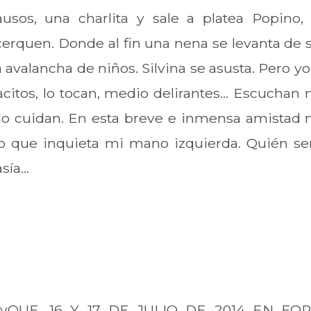
usos, una charlita y sale a platea Popino, e
erquen. Donde al fin una nena se levanta de s
 avalancha de niños. Silvina se asusta. Pero yo 
racitos, lo tocan, medio delirantes... Escuchan 
lo cuidan. En esta breve e inmensa amistad 
o que inquieta mi mano izquierda. Quién ser
ía...
QUE, 16 Y 17 DE JULIO DE 2014 EN FO