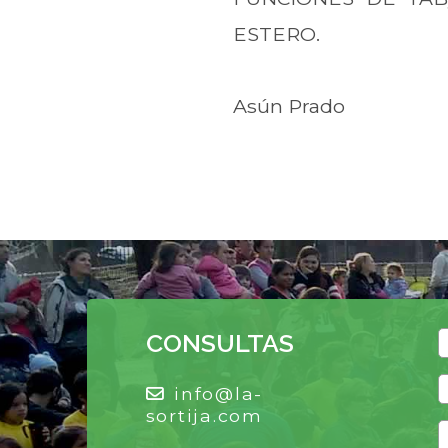
ESTERO.
Asún Prado
CONSULTAS
info@la-
sortija.com