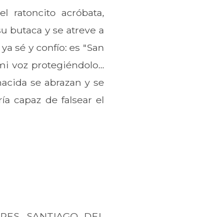
l ratoncito acróbata,
u butaca y se atreve a
ya sé y confío: es "San
mi voz protegiéndolo...
nacida se abrazan y se
ía capaz de falsear el
RRES, SANTIAGO DEL