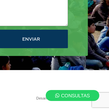
ENVIAR
CONSULTAS
Desarrollo web:
EterDesign.com