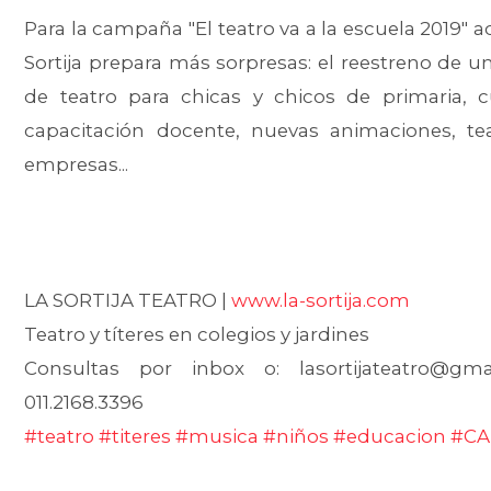
Para la campaña "El teatro va a la escuela 2019"
Sortija prepara más sorpresas: el reestreno de u
de teatro para chicas y chicos de primaria, 
capacitación docente, nuevas animaciones, te
empresas...
LA SORTIJA TEATRO |
www.la-sortija.com
Teatro y títeres en colegios y jardines
Consultas por inbox o: lasortijateatro@gma
011.2168.3396
#teatro
#titeres
#musica
#niños
#educacion
#C