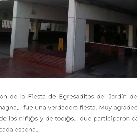
ron de la Fiesta de Egresaditos del Jardín de
gna,... fue una verdadera fiesta. Muy agradec
e los niñ@s y de tod@s... que participaron 
cada escena...