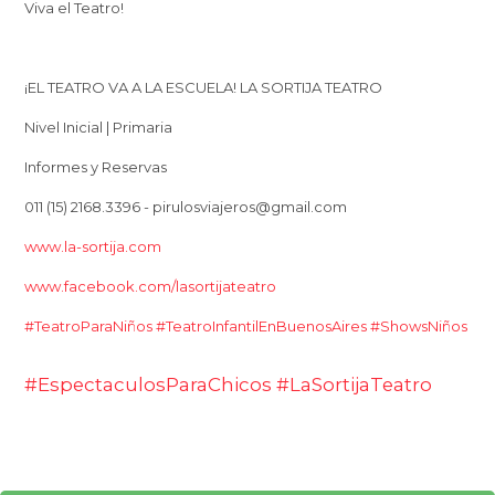
Viva el Teatro!
¡EL TEATRO VA A LA ESCUELA! LA SORTIJA TEATRO
Nivel Inicial | Primaria
Informes y Reservas
011 (15) 2168.3396 - pirulosviajeros@gmail.com
www.la-sortija.com
www.facebook.com/lasortijateatro
#TeatroParaNiños
#TeatroInfantilEnBuenosAires
#ShowsNiños
#EspectaculosParaChicos
#LaSortijaTeatro