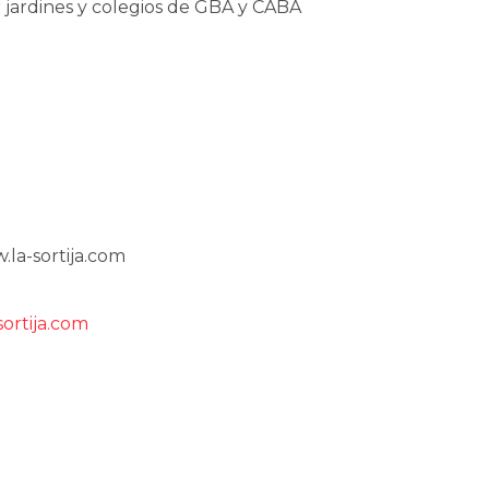
r jardines y colegios de GBA y CABA
.la-sortija.com
sortija.com