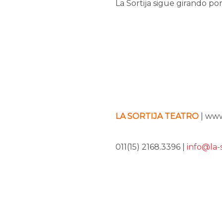
La Sortija sigue girando po
LA SORTIJA TEATRO
| www
011(15) 2168.3396 |
info@la-