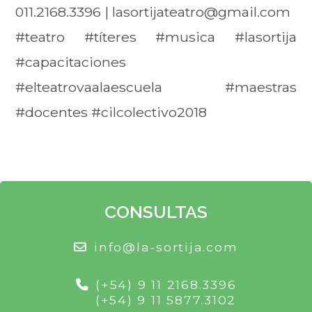
011.2168.3396 | lasortijateatro@gmail.com
#teatro #títeres #musica #lasortija
#capacitaciones
#elteatrovaalaescuela #maestras
#docentes #cilcolectivo2018
CONSULTAS
info@la-sortija.com
(+54) 9 11 2168.3396
(+54) 9 11 5877.3102