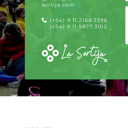
sortija.com
(+54) 9 11 2168.3396
(+54) 9 11 5877.3102