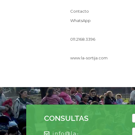
Contacto
WhatsApp
011.2168.3396
www.la-sortija.com
CONSULTAS
info@la-