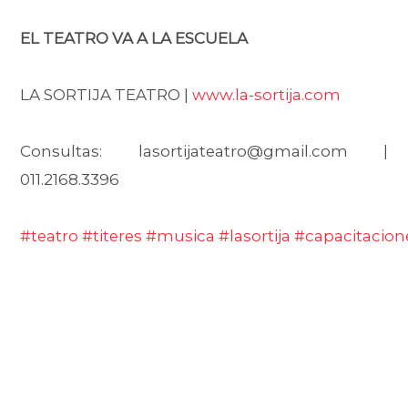
EL TEATRO VA A LA ESCUELA
LA SORTIJA TEATRO |
www.la-sortija.com
Consultas: lasortijateatro@gmail.com |
011.2168.3396
#teatro
#titeres
#musica
#lasortija
#capacitacion