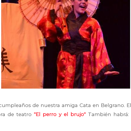
 cumpleaños de nuestra amiga Cata en Belgrano. El te
ra de teatro
"El perro y el brujo"
También habrá: 