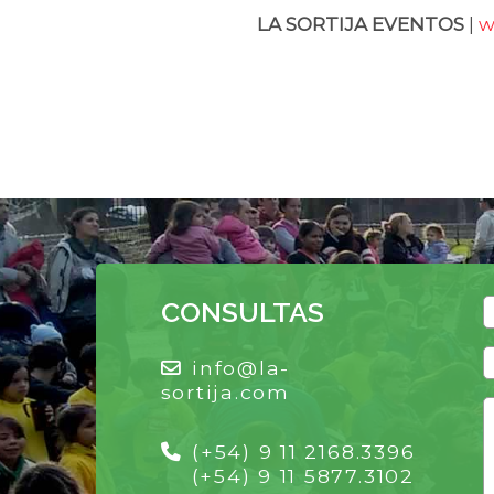
LA SORTIJA EVENTOS
|
w
CONSULTAS
info@la-
sortija.com
(+54) 9 11 2168.3396
(+54) 9 11 5877.3102