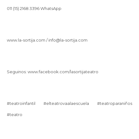
011 (15) 2168.3396 WhatsApp
www.la-sortija.com / info@la-sortija.com
Seguinos: www.facebook.com/lasortijateatro
‪#‎teatroinfantil ‪#‎elteatrovaalaescuela ‪#‎teatroparaniños
‪#‎teatro