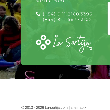
sortija.com
(+54) 9 11 2168.3396
(+54) 9 11 5877.3102
© 2013 - 2026 La-sortija.com |
sitemap.xml