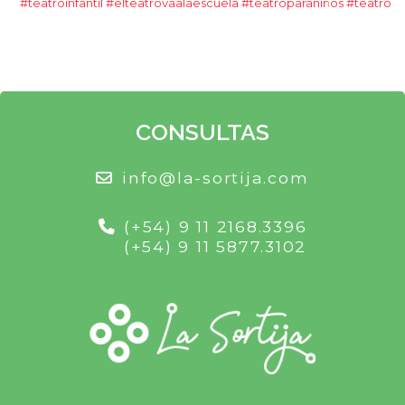
‪#‎teatroinfantil‬
‪#‎elteatrovaalaescuela‬
‪#‎teatroparaniños‬
‪#‎teatro‬
CONSULTAS
info@la-sortija.com
(+54) 9 11 2168.3396
(+54) 9 11 5877.3102