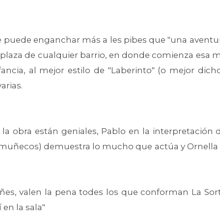
é puede enganchar más a les pibes que "una aventura"?
plaza de cualquier barrio, en donde comienza esa má
ncia, al mejor estilo de "Laberinto" (o mejor dicho
arias.
la obra están geniales, Pablo en la interpretación d
uñecos) demuestra lo mucho que actúa y Ornella s
niñes, valen la pena todes los que conforman La Sorti
en la sala"