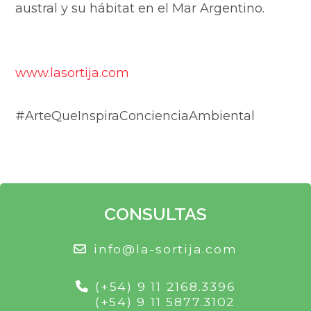
austral y su hábitat en el Mar Argentino.
www.lasortija.com
#ArteQueInspiraConcienciaAmbiental
CONSULTAS
info@la-sortija.com
(+54) 9 11 2168.3396
(+54) 9 11 5877.3102