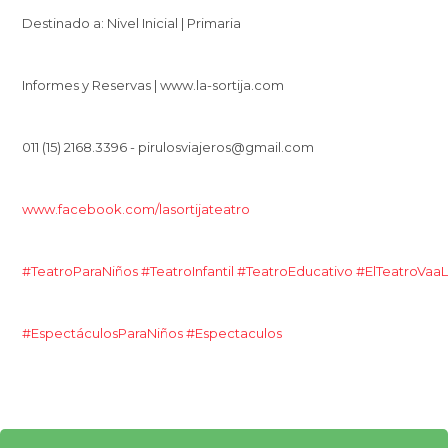
Destinado a: Nivel Inicial | Primaria
Informes y Reservas | www.la-sortija.com
011 (15) 2168.3396 - pirulosviajeros@gmail.com
www.facebook.com/lasortijateatro
#TeatroParaNiños
#TeatroInfantil
#TeatroEducativo
#ElTeatroVaa
#EspectáculosParaNiños
#Espectaculos