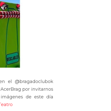
 en el @bragadoclubok
#AcerBrag por invitarnos
s imágenes de este día
Teatro