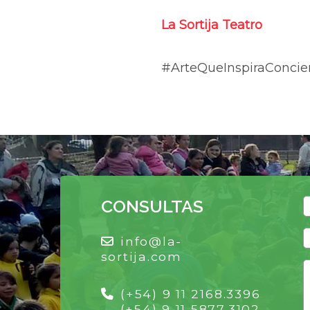
La Sortija Teatro
#ArteQueInspiraConcie
CONSULTAS
info@la-
sortija.com
(+54) 9 11 2168.3396
(+54) 9 11 5877.3102