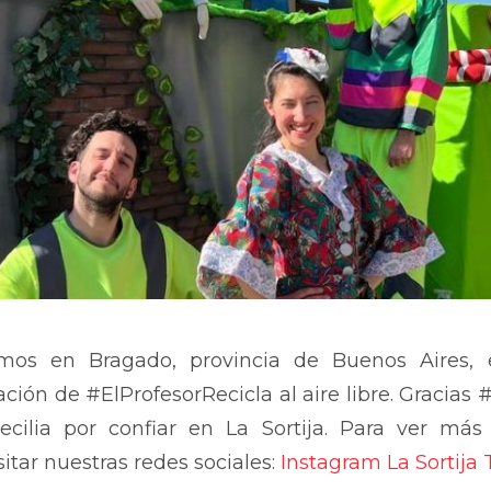
imos en Bragado, provincia de Buenos Aires,
ción de #ElProfesorRecicla al aire libre. Gracias 
Cecilia por confiar en La Sortija. Para ver má
itar nuestras redes sociales:
Instagram La Sortija 