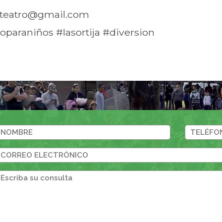
ijateatro@gmail.com
roparaniños #lasortija #diversion