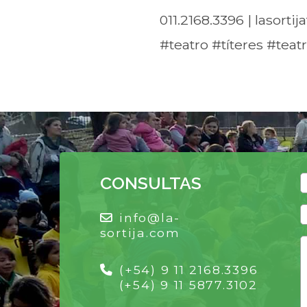
011.2168.3396 | lasort
#teatro #títeres #teat
CONSULTAS
info@la-
sortija.com
(+54) 9 11 2168.3396
(+54) 9 11 5877.3102