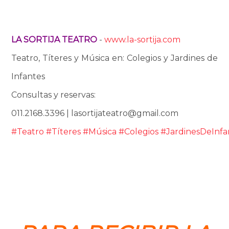
LA SORTIJA TEATRO
-
www.la-sortija.com
Teatro, Títeres y Música en: Colegios y Jardines de
Infantes
Consultas y reservas:
011.2168.3396 | lasortijateatro@gmail.com
#Teatro
#Títeres
#Música
#Colegios
#JardinesDeInfa