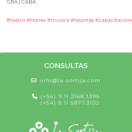
GBA | CABA
#teatro
#titeres
#musica
#lasortija
#capacitacion
CONSULTAS
info@la-sortija.com
(+54) 9 11 2168.3396
(+54) 9 11 5877.3102